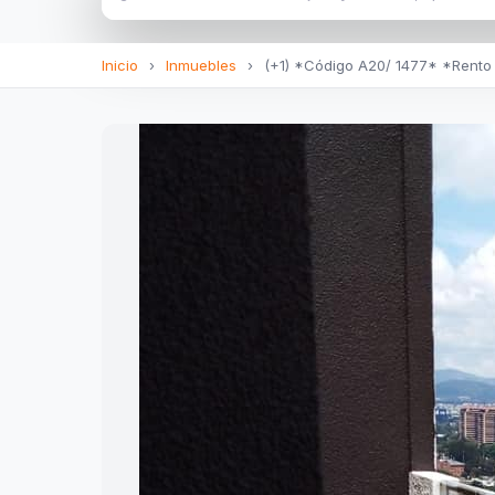
Inicio
›
Inmuebles
›
(+1) *Código A20/ 1477* *Rento 