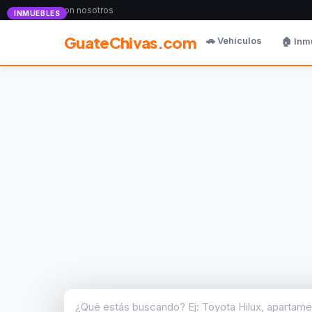
Anunciate con nosotros
INMUEBLES
GuateChivas.com
🚗 Vehículos
🏠 Inm