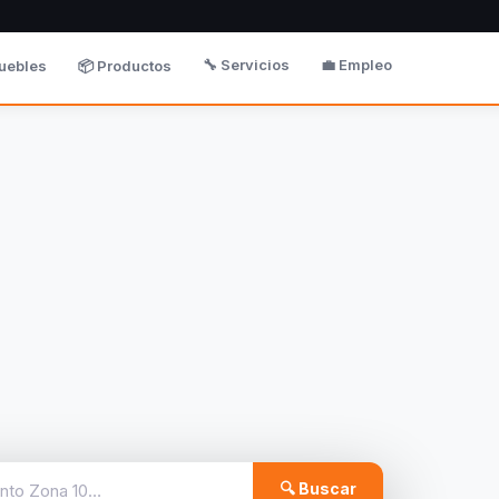
🔧 Servicios
💼 Empleo
uebles
📦 Productos
🔍 Buscar