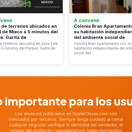
venir
A convenir
 de terrenos ubicados en
Colonia Bran Apartament
1 de Mixco a 5 minutos del
su habitación independie
e. Garita de
del ambiente social de
e terrenos ubicados en zona 1 de
Colonia Bran Apartamento con su
 5 minutos del Parque. Garita de
habitación independiente del am
social del…
 importante para los us
Los anuncios publicados en GuateChivas.com son
colocados por terceros. Siempre tenga cuidado al cerrar
cualquier negocio: verifique la identidad del vendedor, el
estado del producto y asegúrese por todos los medios