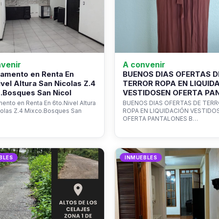
venir
A convenir
amento en Renta En
BUENOS DIAS OFERTAS D
ivel Altura San Nicolas Z.4
TERROR ROPA EN LIQUID
.Bosques San Nicol
VESTIDOSEN OFERTA PA
ento en Renta En 6to.Nivel Altura
BUENOS DIAS OFERTAS DE TER
colas Z.4 Mixco.Bosques San
ROPA EN LIQUIDACIÓN VESTIDO
OFERTA PANTALONES B…
BLES
INMUEBLES