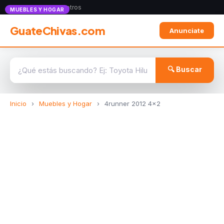
Anunciate con nosotros
MUEBLES Y HOGAR
GuateChivas.com
Anunciate
🔍 Buscar
Inicio
›
Muebles y Hogar
›
4runner 2012 4x2