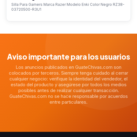
Silla Para Gamers Marca Razer Modelo Enki Color Negro RZ38-
03720500-R3U1
Aviso importante para los usuarios
Los anuncios publicados en GuateChivas.com son
colocados por terceros. Siempre tenga cuidado al cerrar
cualquier negocio: verifique la identidad del vendedor, el
estado del producto y asegúrese por todos los medios
posibles antes de realizar cualquier transacción.
GuateChivas.com no se hace responsable por acuerdos
entre particulares.