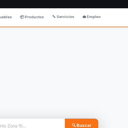
🔧 Servicios
💼 Empleo
uebles
📦 Productos
🔍 Buscar