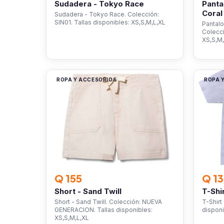
Sudadera - Tokyo Race
Panta
Coral
Sudadera - Tokyo Race. Colección:
SIN01. Tallas disponibles: XS,S,M,L,XL
Pantalo
Colecci
XS,S,M
ROPA Y ACCESORIOS
ROPA 
Q 155
Q 1
Short - Sand Twill
T-Shi
Short - Sand Twill. Colección: NUEVA
T-Shirt
GENERACION. Tallas disponibles:
disponi
XS,S,M,L,XL