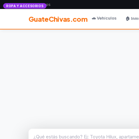
Anunciate con nosotros
ROPA Y ACCESORIOS
GuateChivas.com
🚗 Vehículos
🏠 Inm