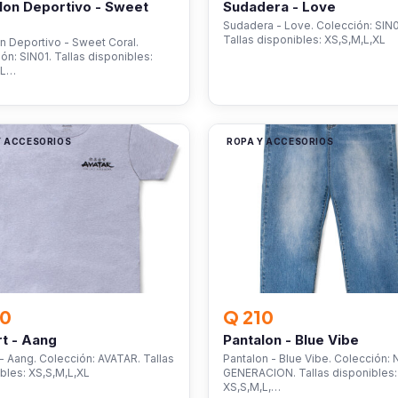
lon Deportivo - Sweet
Sudadera - Love
Sudadera - Love. Colección: SIN0
Tallas disponibles: XS,S,M,L,XL
n Deportivo - Sweet Coral.
ón: SIN01. Tallas disponibles:
,L…
Y ACCESORIOS
ROPA Y ACCESORIOS
30
Q 210
rt - Aang
Pantalon - Blue Vibe
 - Aang. Colección: AVATAR. Tallas
Pantalon - Blue Vibe. Colección:
bles: XS,S,M,L,XL
GENERACION. Tallas disponibles:
XS,S,M,L,…