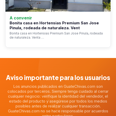
A convenir
Bonita casa en Hortensias Premium San Jose
Pinula, rodeada de naturaleza. Vent
Bonita casa en Hortensias Premium San Jose Pinula, rodeada
de naturaleza. Venta …
Aviso importante para los usuarios
Los anuncios publicados en GuateChivas.com son
colocados por terceros. Siempre tenga cuidado al cerrar
cualquier negocio: verifique la identidad del vendedor, el
estado del producto y asegúrese por todos los medios
posibles antes de realizar cualquier transacción.
GuateChivas.com no se hace responsable por acuerdos
entre particulares.