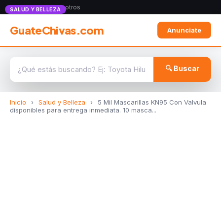
Anunciate con nosotros
SALUD Y BELLEZA
GuateChivas.com
Anunciate
🔍 Buscar
Inicio
›
Salud y Belleza
›
5 Mil Mascarillas KN95 Con Valvula
disponibles para entrega inmediata. 10 masca...