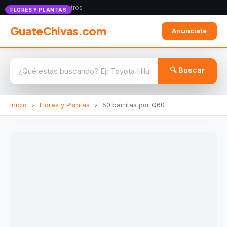
Anunciate con nosotros
FLORES Y PLANTAS
GuateChivas.com
Anunciate
🔍 Buscar
Inicio
›
Flores y Plantas
›
50 barritas por Q60