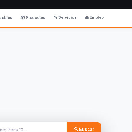
🔧 Servicios
💼 Empleo
uebles
📦 Productos
🔍 Buscar