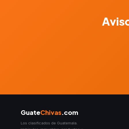
Aviso
Guate
Chivas
.com
Los clasificados de Guatemala.