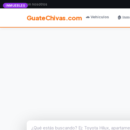
Anunciate con nosotros
INMUEBLES
GuateChivas.com
🚗 Vehículos
🏠 Inm