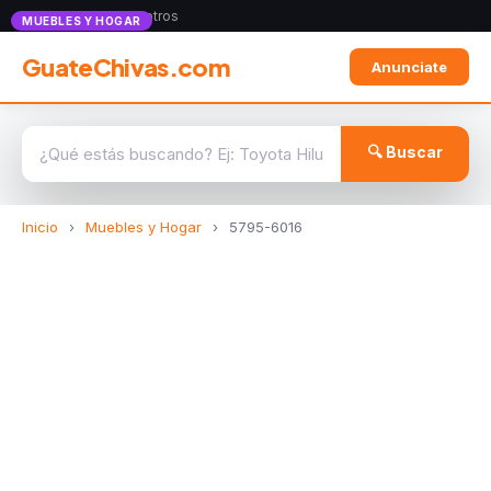
Anunciate con nosotros
MUEBLES Y HOGAR
GuateChivas.com
Anunciate
🔍 Buscar
Inicio
›
Muebles y Hogar
›
5795-6016