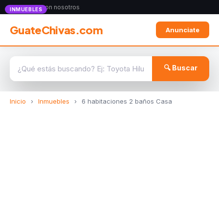
Anunciate con nosotros
INMUEBLES
GuateChivas.com
Anunciate
🔍 Buscar
Inicio
›
Inmuebles
›
6 habitaciones 2 baños Casa