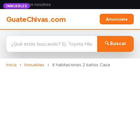
Anunciate con nosotros
INMUEBLES
GuateChivas.com
Anunciate
🔍 Buscar
Inicio
›
Inmuebles
›
6 habitaciones 2 baños Casa