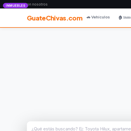
Anunciate con nosotros
INMUEBLES
GuateChivas.com
🚗 Vehículos
🏠 Inm