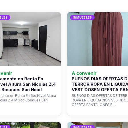
BLES
INMUEBLES
venir
A convenir
amento en Renta En
BUENOS DIAS OFERTAS D
ivel Altura San Nicolas Z.4
TERROR ROPA EN LIQUID
.Bosques San Nicol
VESTIDOSEN OFERTA PA
ento en Renta En 6to.Nivel Altura
BUENOS DIAS OFERTAS DE TER
colas Z.4 Mixco.Bosques San
ROPA EN LIQUIDACIÓN VESTIDO
OFERTA PANTALONES B…
BLES
INMUEBLES