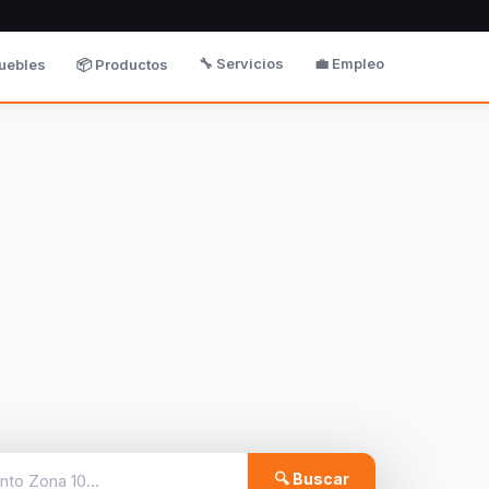
🔧 Servicios
💼 Empleo
uebles
📦 Productos
🔍 Buscar