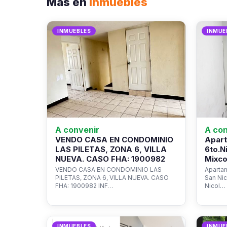
Más en
Inmuebles
INMUEBLES
INMUE
A convenir
A con
VENDO CASA EN CONDOMINIO
Apart
LAS PILETAS, ZONA 6, VILLA
6to.N
NUEVA. CASO FHA: 1900982
Mixco
VENDO CASA EN CONDOMINIO LAS
Apartam
PILETAS, ZONA 6, VILLA NUEVA. CASO
San Ni
FHA: 1900982 INF…
Nicol…
INMUEBLES
INMUE