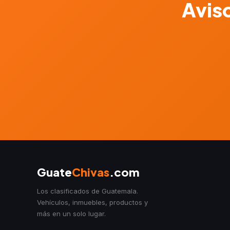
Aviso
Guate
Chivas
.com
Los clasificados de Guatemala.
Vehículos, inmuebles, productos y
más en un solo lugar.