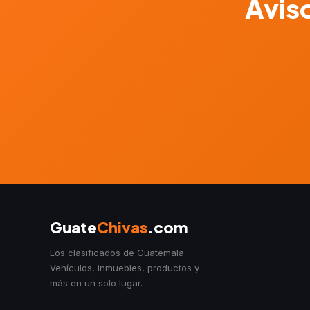
Aviso
Guate
Chivas
.com
Los clasificados de Guatemala.
Vehículos, inmuebles, productos y
más en un solo lugar.