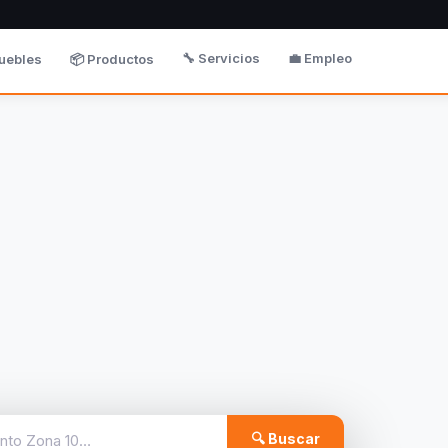
🔧 Servicios
💼 Empleo
uebles
📦 Productos
🔍 Buscar