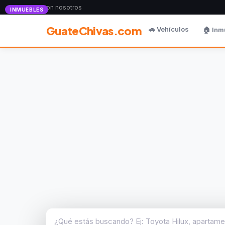
Anunciate con nosotros
INMUEBLES
GuateChivas.com
🚗 Vehículos
🏠 Inm