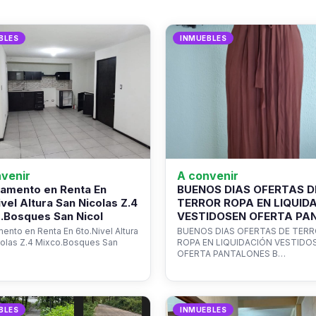
BLES
INMUEBLES
venir
A convenir
amento en Renta En
BUENOS DIAS OFERTAS D
ivel Altura San Nicolas Z.4
TERROR ROPA EN LIQUID
.Bosques San Nicol
VESTIDOSEN OFERTA PA
ento en Renta En 6to.Nivel Altura
BUENOS DIAS OFERTAS DE TER
colas Z.4 Mixco.Bosques San
ROPA EN LIQUIDACIÓN VESTIDO
OFERTA PANTALONES B…
BLES
INMUEBLES