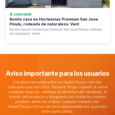
A convenir
Bonita casa en Hortensias Premium San Jose
Pinula, rodeada de naturaleza. Vent
Bonita casa en Hortensias Premium San Jose Pinula, rodeada
de naturaleza. Venta …
Aviso importante para los usuarios
Los anuncios publicados en GuateChivas.com son
colocados por terceros. Siempre tenga cuidado al cerrar
cualquier negocio: verifique la identidad del vendedor, el
estado del producto y asegúrese por todos los medios
posibles antes de realizar cualquier transacción.
GuateChivas.com no se hace responsable por acuerdos
entre particulares.