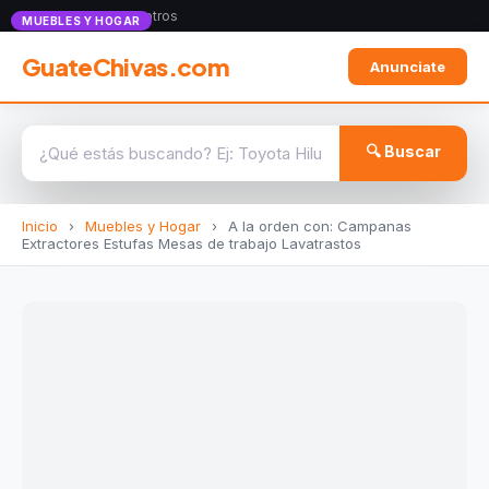
Anunciate con nosotros
MUEBLES Y HOGAR
GuateChivas.com
Anunciate
🔍 Buscar
Inicio
›
Muebles y Hogar
›
A la orden con: Campanas
Extractores Estufas Mesas de trabajo Lavatrastos