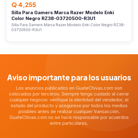
Q 4,255
Silla Para Gamers Marca Razer Modelo Enki
Color Negro RZ38-03720500-R3U1
Silla Para Gamers Marca Razer Modelo Enki Color Negro RZ38-
03720500-R3U1
Aviso importante para los usuarios
Los anuncios publicados en GuateChivas.com son
colocados por terceros. Siempre tenga cuidado al cerrar
cualquier negocio: verifique la identidad del vendedor, el
estado del producto y asegúrese por todos los medios
posibles antes de realizar cualquier transacción.
GuateChivas.com no se hace responsable por acuerdos
entre particulares.