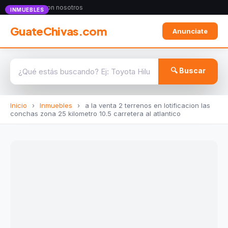
Anunciate con nosotros
INMUEBLES
GuateChivas.com
Anunciate
🔍 Buscar
Inicio
›
Inmuebles
›
a la venta 2 terrenos en lotificacion las
conchas zona 25 kilometro 10.5 carretera al atlantico