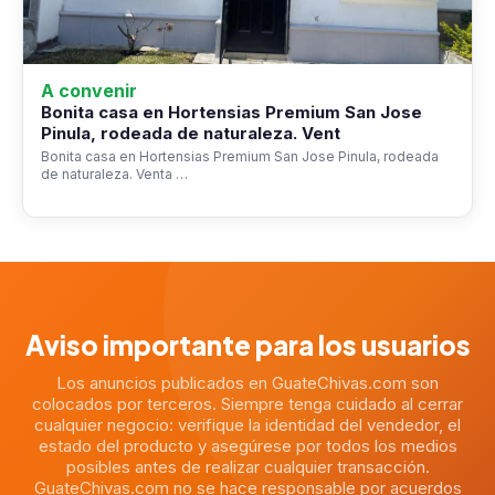
A convenir
Bonita casa en Hortensias Premium San Jose
Pinula, rodeada de naturaleza. Vent
Bonita casa en Hortensias Premium San Jose Pinula, rodeada
de naturaleza. Venta …
Aviso importante para los usuarios
Los anuncios publicados en GuateChivas.com son
colocados por terceros. Siempre tenga cuidado al cerrar
cualquier negocio: verifique la identidad del vendedor, el
estado del producto y asegúrese por todos los medios
posibles antes de realizar cualquier transacción.
GuateChivas.com no se hace responsable por acuerdos