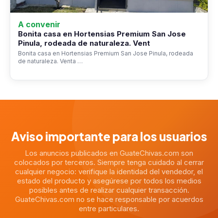
A convenir
Bonita casa en Hortensias Premium San Jose
Pinula, rodeada de naturaleza. Vent
Bonita casa en Hortensias Premium San Jose Pinula, rodeada
de naturaleza. Venta …
Aviso importante para los usuarios
Los anuncios publicados en GuateChivas.com son
colocados por terceros. Siempre tenga cuidado al cerrar
cualquier negocio: verifique la identidad del vendedor, el
estado del producto y asegúrese por todos los medios
posibles antes de realizar cualquier transacción.
GuateChivas.com no se hace responsable por acuerdos
entre particulares.