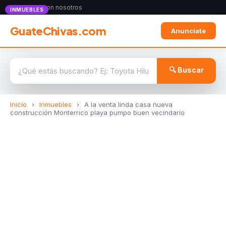
Anunciate con nosotros
INMUEBLES
GuateChivas.com
Anunciate
🔍 Buscar
Inicio
›
Inmuebles
›
A la venta linda casa nueva
construcción Monterrico playa pumpo buen vecindario