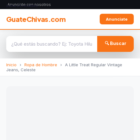
Anunciate con nosotros
ROPA DE HOMBRE
GuateChivas.com
Anunciate
🔍 Buscar
Inicio
›
Ropa de Hombre
›
A Little Treat Regular Vintage
Jeans, Celeste