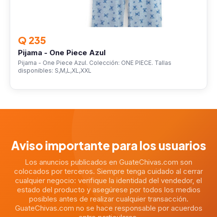
Q 235
Pijama - One Piece Azul
Pijama - One Piece Azul. Colección: ONE PIECE. Tallas
disponibles: S,M,L,XL,XXL
Aviso importante para los usuarios
Los anuncios publicados en GuateChivas.com son
colocados por terceros. Siempre tenga cuidado al cerrar
cualquier negocio: verifique la identidad del vendedor, el
estado del producto y asegúrese por todos los medios
posibles antes de realizar cualquier transacción.
GuateChivas.com no se hace responsable por acuerdos