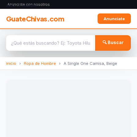
Anunciate con nosotros
ROPA DE HOMBRE
GuateChivas.com
Anunciate
🔍 Buscar
Inicio
›
Ropa de Hombre
›
A Single One Camisa, Beige