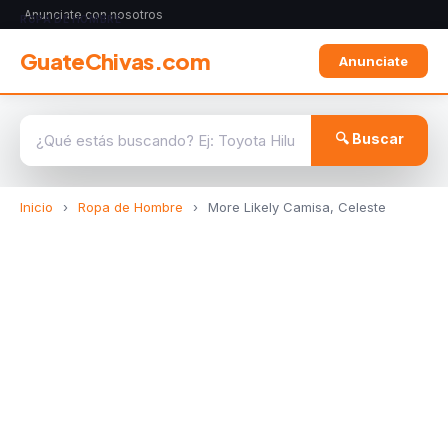
Anunciate con nosotros
ROPA DE HOMBRE
GuateChivas.com
Anunciate
🔍 Buscar
Inicio
›
Ropa de Hombre
›
More Likely Camisa, Celeste