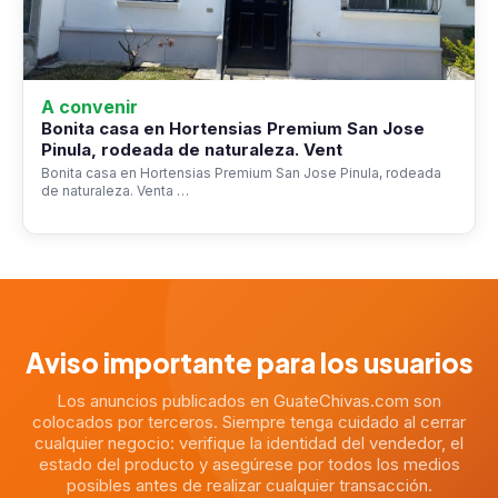
A convenir
Bonita casa en Hortensias Premium San Jose
Pinula, rodeada de naturaleza. Vent
Bonita casa en Hortensias Premium San Jose Pinula, rodeada
de naturaleza. Venta …
Aviso importante para los usuarios
Los anuncios publicados en GuateChivas.com son
colocados por terceros. Siempre tenga cuidado al cerrar
cualquier negocio: verifique la identidad del vendedor, el
estado del producto y asegúrese por todos los medios
posibles antes de realizar cualquier transacción.