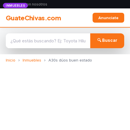
Anunciate con nosotros
INMUEBLES
GuateChivas.com
Anunciate
🔍 Buscar
Inicio
›
Inmuebles
›
A30s dúos buen estado