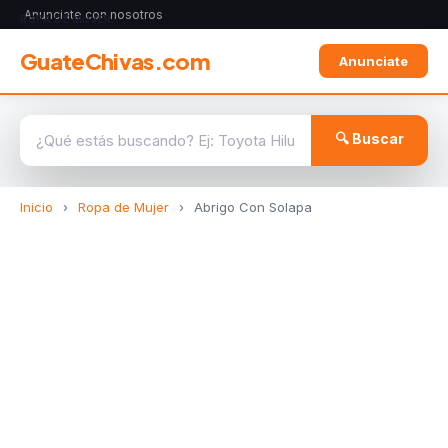
Anunciate con nosotros
ROPA DE MUJER
GuateChivas.com
Anunciate
🔍 Buscar
Inicio
›
Ropa de Mujer
›
Abrigo Con Solapa