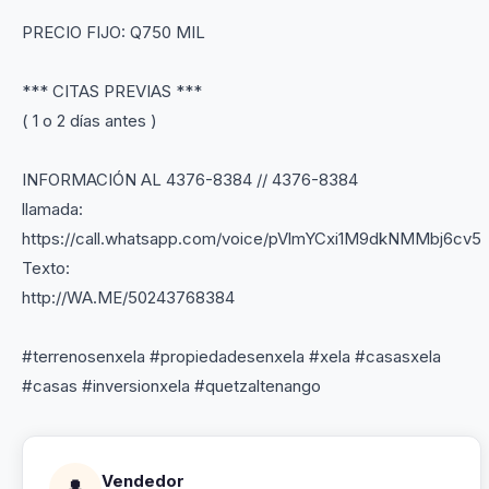
PRECIO FIJO: Q750 MIL
*** CITAS PREVIAS ***
( 1 o 2 días antes )
INFORMACIÓN AL 4376-8384 // 4376-8384
llamada:
https://call.whatsapp.com/voice/pVlmYCxi1M9dkNMMbj6cv5
Texto:
http://WA.ME/50243768384
#terrenosenxela #propiedadesenxela #xela #casasxela
#casas #inversionxela #quetzaltenango
Vendedor
👤