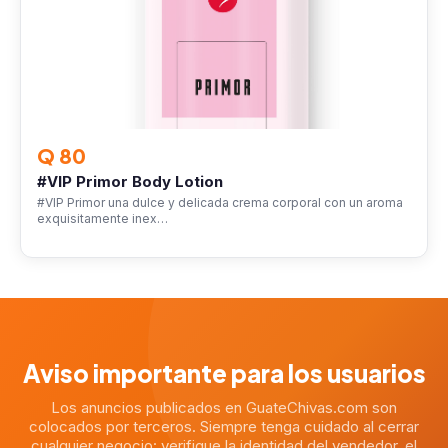
Q 80
#VIP Primor Body Lotion
#VIP Primor una dulce y delicada crema corporal con un aroma
exquisitamente inex…
Aviso importante para los usuarios
Los anuncios publicados en GuateChivas.com son
colocados por terceros. Siempre tenga cuidado al cerrar
cualquier negocio: verifique la identidad del vendedor, el