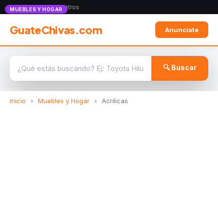
Anunciate con nosotros
MUEBLES Y HOGAR
GuateChivas.com
Anunciate
🔍 Buscar
Inicio
›
Muebles y Hogar
›
Acrilicas