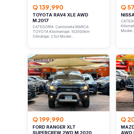
Q 139,990
Q 5
TOYOTA RAV4 XLE AWD
NISS
M.2017
CATEGO
Kilomet
CATEGORÍA: Camioneta MARCA:
Model
TOYOTA Kilometraje: 102000km
Cilindraje: 2.5cl Model…
VEHÍCULOS
VEHÍC
Q 199,990
Q 2
FORD RANGER XLT
MAZD
SUPERCREW 2WD M.2020
AWD 