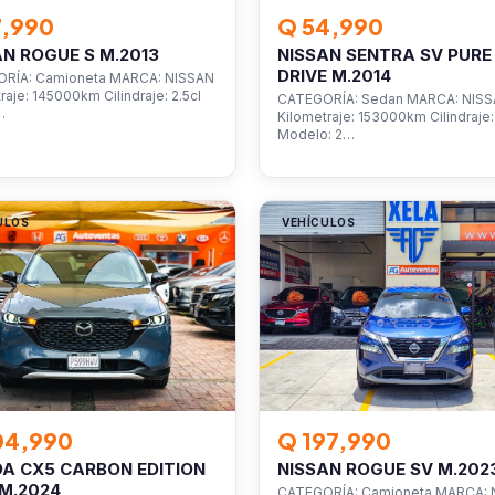
7,990
Q 54,990
AN ROGUE S M.2013
NISSAN SENTRA SV PURE
DRIVE M.2014
RÍA: Camioneta MARCA: NISSAN
raje: 145000km Cilindraje: 2.5cl
CATEGORÍA: Sedan MARCA: NIS
…
Kilometraje: 153000km Cilindraje: 
Modelo: 2…
ULOS
VEHÍCULOS
04,990
Q 197,990
A CX5 CARBON EDITION
NISSAN ROGUE SV M.202
M.2024
CATEGORÍA: Camioneta MARCA: 