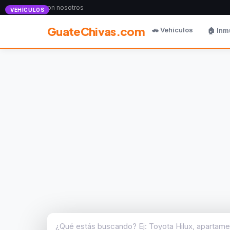
Anunciate con nosotros
VEHÍCULOS
GuateChivas.com
🚗 Vehículos
🏠 Inm