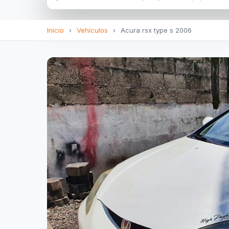
Inicio
›
Vehículos
›
Acura rsx type s 2006