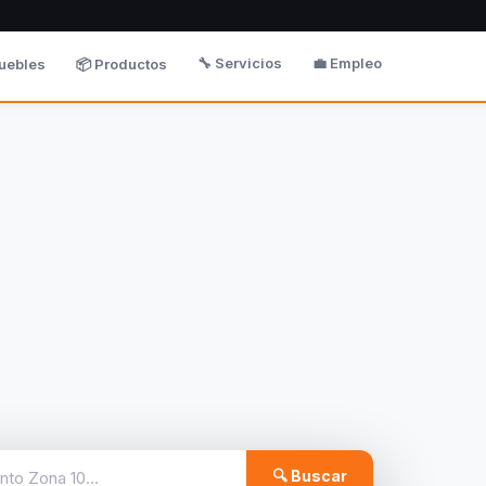
🔧 Servicios
💼 Empleo
uebles
📦 Productos
🔍 Buscar