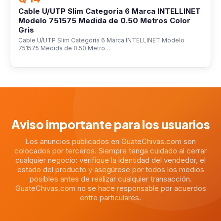
Cable U/UTP Slim Categoria 6 Marca INTELLINET
Modelo 751575 Medida de 0.50 Metros Color
Gris
Cable U/UTP Slim Categoria 6 Marca INTELLINET Modelo
751575 Medida de 0.50 Metro…
Aviso importante para los usuarios
Los anuncios publicados en GuateChivas.com son
colocados por terceros. Siempre tenga cuidado al cerrar
cualquier negocio: verifique la identidad del vendedor, el
estado del producto y asegúrese por todos los medios
posibles antes de realizar cualquier transacción.
GuateChivas.com no se hace responsable por acuerdos
entre particulares.