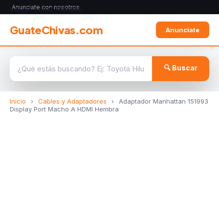
Anunciate con nosotros
CABLES Y ADAPTADORES
GuateChivas.com
Anunciate
🔍 Buscar
Inicio
›
Cables y Adaptadores
›
Adaptador Manhattan 151993
Display Port Macho A HDMI Hembra