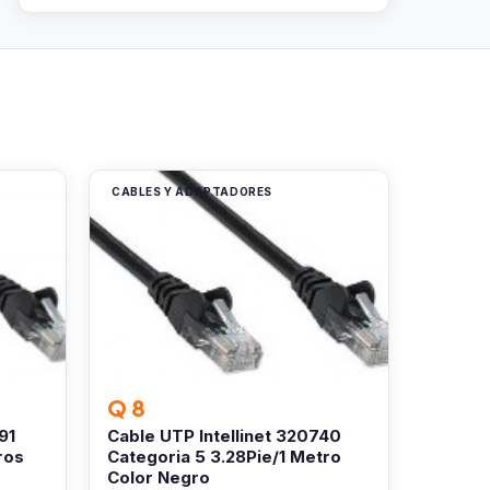
CABLES Y ADAPTADORES
Q 8
91
Cable UTP Intellinet 320740
ros
Categoria 5 3.28Pie/1 Metro
Color Negro