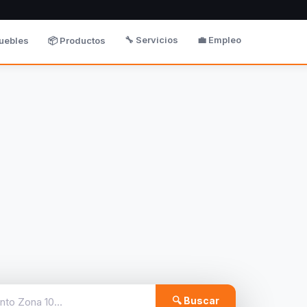
🔧 Servicios
💼 Empleo
uebles
📦 Productos
🔍 Buscar