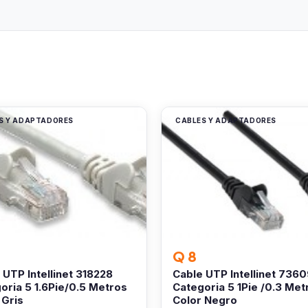
S Y ADAPTADORES
CABLES Y ADAPTADORES
Q 8
 UTP Intellinet 318228
Cable UTP Intellinet 7360
oria 5 1.6Pie/0.5 Metros
Categoria 5 1Pie /0.3 Met
 Gris
Color Negro