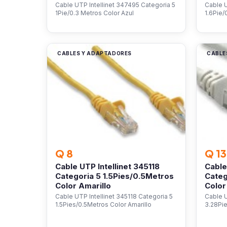
Cable UTP Intellinet 347495 Categoria 5
Cable U
1Pie/0.3 Metros Color Azul
1.6Pie/
CABLES Y ADAPTADORES
CABLE
Q 8
Q 13
Cable UTP Intellinet 345118
Cable
Categoria 5 1.5Pies/0.5Metros
Categ
Color Amarillo
Color
Cable UTP Intellinet 345118 Categoria 5
Cable U
1.5Pies/0.5Metros Color Amarillo
3.28Pie