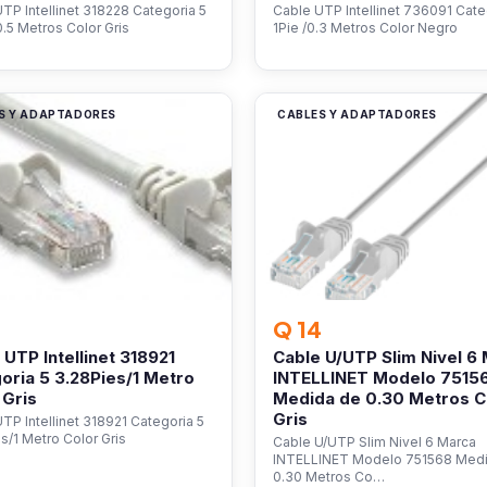
TP Intellinet 318228 Categoria 5
Cable UTP Intellinet 736091 Cate
0.5 Metros Color Gris
1Pie /0.3 Metros Color Negro
S Y ADAPTADORES
CABLES Y ADAPTADORES
Q 14
 UTP Intellinet 318921
Cable U/UTP Slim Nivel 6
oria 5 3.28Pies/1 Metro
INTELLINET Modelo 7515
 Gris
Medida de 0.30 Metros C
Gris
TP Intellinet 318921 Categoria 5
s/1 Metro Color Gris
Cable U/UTP Slim Nivel 6 Marca
INTELLINET Modelo 751568 Med
0.30 Metros Co…