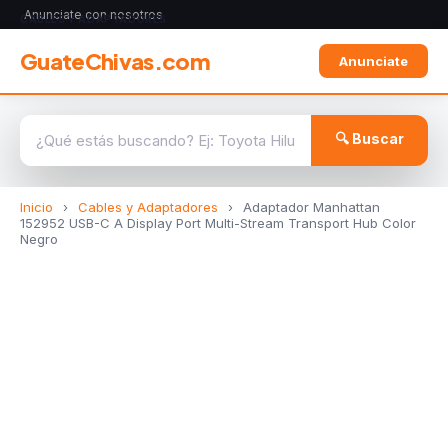
Anunciate con nosotros
CABLES Y ADAPTADORES
GuateChivas.com
Anunciate
🔍 Buscar
Inicio
›
Cables y Adaptadores
›
Adaptador Manhattan
152952 USB-C A Display Port Multi-Stream Transport Hub Color
Negro