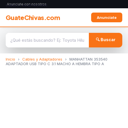
Anunciate con nosotros
CABLES Y ADAPTADORES
GuateChivas.com
Anunciate
🔍 Buscar
Inicio
›
Cables y Adaptadores
›
MANHATTAN 353540
ADAPTADOR USB TIPO C 3.1 MACHO A HEMBRA TIPO A