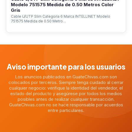
Modelo 751575 Medida de 0.50 Metros Color
Gris
Cable U/UTP Slim Categoria 6 Marca INTELLINET Modelo
751575 Medida de 0.50 Metro…
Aviso importante para los usuarios
Los anuncios publicados en GuateChivas.com son
colocados por terceros. Siempre tenga cuidado al cerrar
cualquier negocio: verifique la identidad del vendedor, el
estado del producto y asegúrese por todos los medios
posibles antes de realizar cualquier transacción.
GuateChivas.com no se hace responsable por acuerdos
entre particulares.