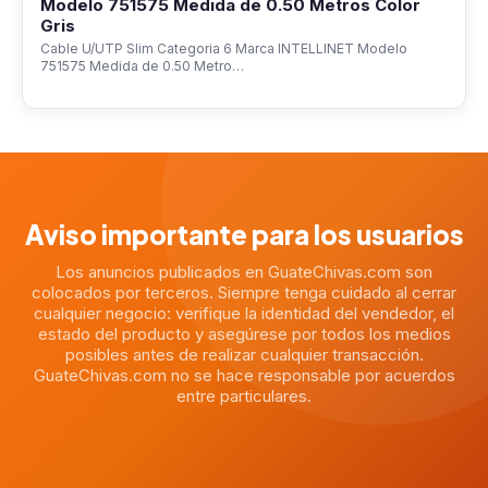
Modelo 751575 Medida de 0.50 Metros Color
Gris
Cable U/UTP Slim Categoria 6 Marca INTELLINET Modelo
751575 Medida de 0.50 Metro…
Aviso importante para los usuarios
Los anuncios publicados en GuateChivas.com son
colocados por terceros. Siempre tenga cuidado al cerrar
cualquier negocio: verifique la identidad del vendedor, el
estado del producto y asegúrese por todos los medios
posibles antes de realizar cualquier transacción.
GuateChivas.com no se hace responsable por acuerdos
entre particulares.