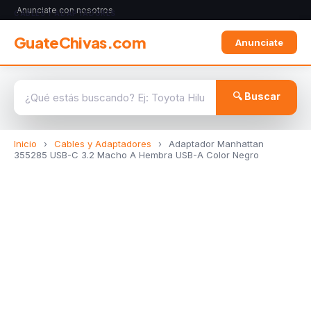
Anunciate con nosotros
CABLES Y ADAPTADORES
GuateChivas.com
Anunciate
🔍 Buscar
Inicio
›
Cables y Adaptadores
›
Adaptador Manhattan
355285 USB-C 3.2 Macho A Hembra USB-A Color Negro