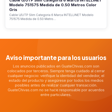
Cable U/UTP Slim Categoria 6 Marca INTELLINET
Modelo 751575 Medida de 0.50 Metros Color
Gris
Cable U/UTP Slim Categoria 6 Marca INTELLINET Modelo
751575 Medida de 0.50 Metro…
Aviso importante para los usuarios
Los anuncios publicados en GuateChivas.com son
colocados por terceros. Siempre tenga cuidado al cerrar
cualquier negocio: verifique la identidad del vendedor, el
estado del producto y asegúrese por todos los medios
posibles antes de realizar cualquier transacción.
GuateChivas.com no se hace responsable por acuerdos
entre particulares.