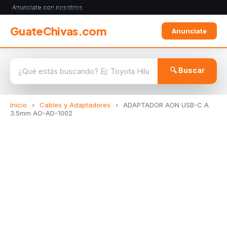
Anunciate con nosotros
CABLES Y ADAPTADORES
GuateChivas.com
Anunciate
🔍 Buscar
Inicio
›
Cables y Adaptadores
›
ADAPTADOR AON USB-C A
3.5mm AO-AD-1002