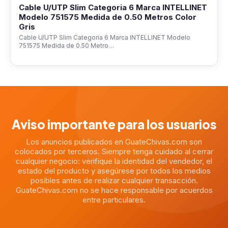
Cable U/UTP Slim Categoria 6 Marca INTELLINET
Modelo 751575 Medida de 0.50 Metros Color
Gris
Cable U/UTP Slim Categoria 6 Marca INTELLINET Modelo
751575 Medida de 0.50 Metro…
Aviso importante para los usuarios
Los anuncios publicados en GuateChivas.com son
colocados por terceros. Siempre tenga cuidado al cerrar
cualquier negocio: verifique la identidad del vendedor, el
estado del producto y asegúrese por todos los medios
posibles antes de realizar cualquier transacción.
GuateChivas.com no se hace responsable por acuerdos
entre particulares.