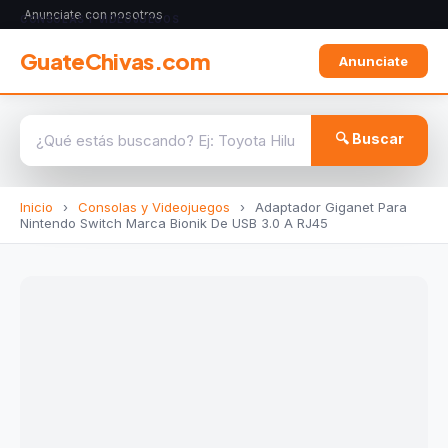
Anunciate con nosotros
CONSOLAS Y VIDEOJUEGOS
GuateChivas.com
Anunciate
🔍 Buscar
Inicio
›
Consolas y Videojuegos
›
Adaptador Giganet Para
Nintendo Switch Marca Bionik De USB 3.0 A RJ45