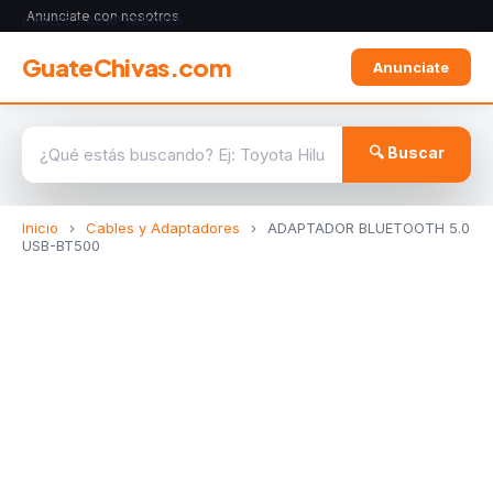
Anunciate con nosotros
CABLES Y ADAPTADORES
GuateChivas.com
Anunciate
🔍 Buscar
Inicio
›
Cables y Adaptadores
›
ADAPTADOR BLUETOOTH 5.0
USB-BT500