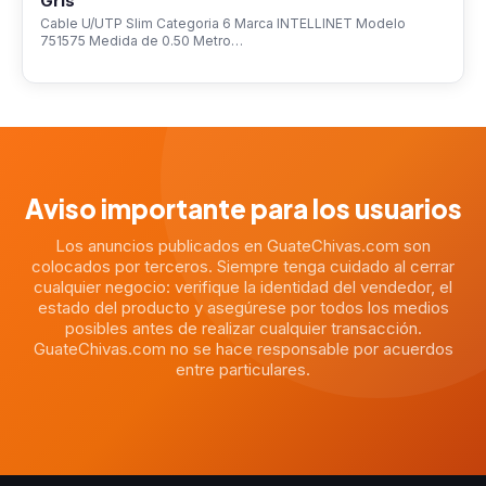
Gris
Cable U/UTP Slim Categoria 6 Marca INTELLINET Modelo
751575 Medida de 0.50 Metro…
Aviso importante para los usuarios
Los anuncios publicados en GuateChivas.com son
colocados por terceros. Siempre tenga cuidado al cerrar
cualquier negocio: verifique la identidad del vendedor, el
estado del producto y asegúrese por todos los medios
posibles antes de realizar cualquier transacción.
GuateChivas.com no se hace responsable por acuerdos
entre particulares.