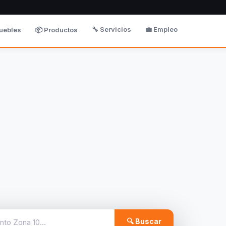
🔧 Servicios
💼 Empleo
uebles
📦 Productos
🔍 Buscar