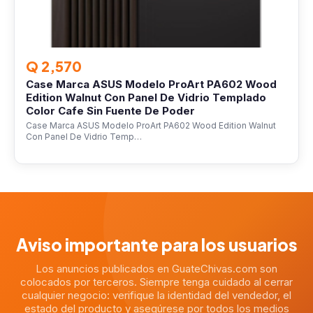
Q 2,570
Case Marca ASUS Modelo ProArt PA602 Wood
Edition Walnut Con Panel De Vidrio Templado
Color Cafe Sin Fuente De Poder
Case Marca ASUS Modelo ProArt PA602 Wood Edition Walnut
Con Panel De Vidrio Temp…
Aviso importante para los usuarios
Los anuncios publicados en GuateChivas.com son
colocados por terceros. Siempre tenga cuidado al cerrar
cualquier negocio: verifique la identidad del vendedor, el
estado del producto y asegúrese por todos los medios