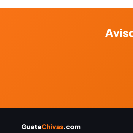
Aviso
Guate
Chivas
.com