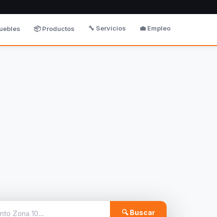
🔧 Servicios
💼 Empleo
uebles
📦 Productos
🔍 Buscar