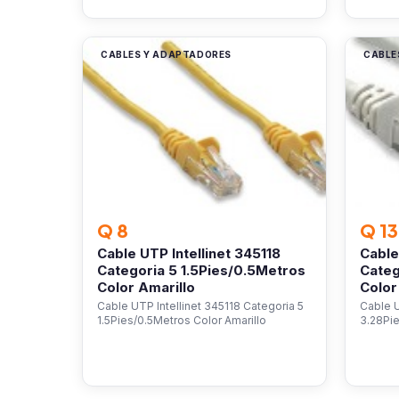
CABLES Y ADAPTADORES
CABLE
Q 8
Q 13
Cable UTP Intellinet 345118
Cable
Categoria 5 1.5Pies/0.5Metros
Categ
Color Amarillo
Color
Cable UTP Intellinet 345118 Categoria 5
Cable U
1.5Pies/0.5Metros Color Amarillo
3.28Pie