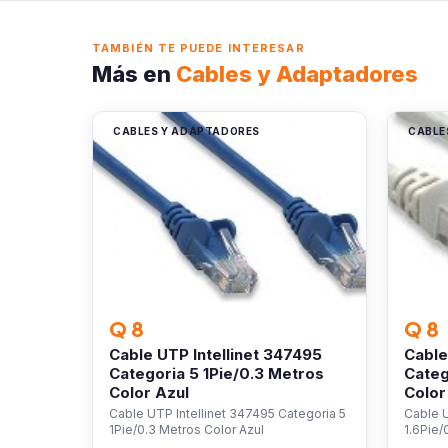
TAMBIÉN TE PUEDE INTERESAR
Más en
Cables y Adaptadores
CABLES Y ADAPTADORES
CABLE
Q 8
Q 8
Cable UTP Intellinet 347495
Cable
Categoria 5 1Pie/0.3 Metros
Categ
Color Azul
Color
Cable UTP Intellinet 347495 Categoria 5
Cable U
1Pie/0.3 Metros Color Azul
1.6Pie/