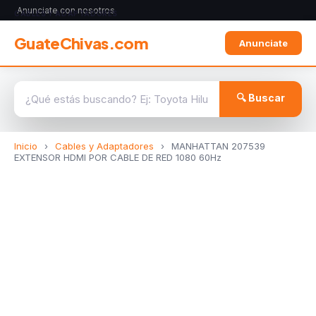
Anunciate con nosotros
CABLES Y ADAPTADORES
GuateChivas.com
Anunciate
🔍 Buscar
Inicio
›
Cables y Adaptadores
›
MANHATTAN 207539
EXTENSOR HDMI POR CABLE DE RED 1080 60Hz