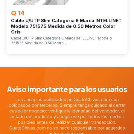
Q 14
Cable U/UTP Slim Categoria 6 Marca INTELLINET
Modelo 751575 Medida de 0.50 Metros Color
Gris
Cable U/UTP Slim Categoria 6 Marca INTELLINET Modelo
751575 Medida de 0.50 Metro…
Aviso importante para los usuarios
Los anuncios publicados en GuateChivas.com son
colocados por terceros. Siempre tenga cuidado al cerrar
cualquier negocio: verifique la identidad del vendedor, el
estado del producto y asegúrese por todos los medios
posibles antes de realizar cualquier transacción.
GuateChivas.com no se hace responsable por acuerdos
entre particulares.