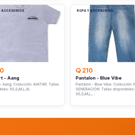
Y ACCESORIOS
ROPA Y ACCESORIOS
30
Q 210
rt - Aang
Pantalon - Blue Vibe
 - Aang. Colección: AVATAR. Tallas
Pantalon - Blue Vibe. Colección:
bles: XS,S,M,L,XL
GENERACION. Tallas disponibles:
XS,S,M,L,…