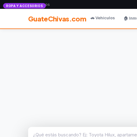
Anunciate con nosotros
ROPA Y ACCESORIOS
GuateChivas.com
🚗 Vehículos
🏠 Inm