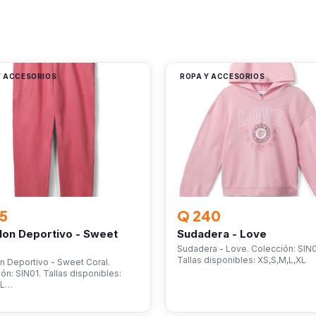
Y ACCESORIOS
ROPA Y ACCESORIOS
5
Q 240
lon Deportivo - Sweet
Sudadera - Love
Sudadera - Love. Colección: SIN0
Tallas disponibles: XS,S,M,L,XL
n Deportivo - Sweet Coral.
ón: SIN01. Tallas disponibles:
,L…