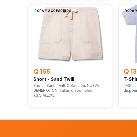
ROPA Y ACCESORIOS
ROPA 
Q 155
Q 1
Short - Sand Twill
T-Shi
Short - Sand Twill. Colección: NUEVA
T-Shirt
GENERACION. Tallas disponibles:
disponi
XS,S,M,L,XL