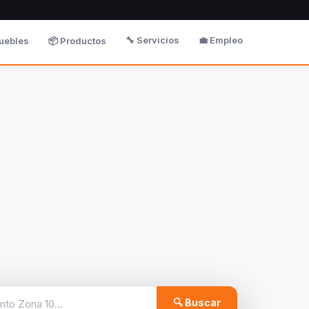
🔧 Servicios
💼 Empleo
uebles
📦 Productos
🔍 Buscar