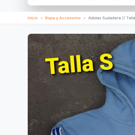
Inicio
›
Ropa y Accesorios
›
Adidas Sudadera // Talla