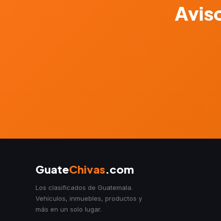
Aviso
Guate
Chivas
.com
Los clasificados de Guatemala.
Vehículos, inmuebles, productos y
más en un solo lugar.