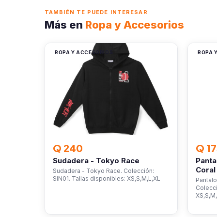
TAMBIÉN TE PUEDE INTERESAR
Más en
Ropa y Accesorios
ROPA Y ACCESORIOS
ROPA 
Q 240
Q 17
Sudadera - Tokyo Race
Panta
Coral
Sudadera - Tokyo Race. Colección:
SIN01. Tallas disponibles: XS,S,M,L,XL
Pantalo
Colecci
XS,S,M