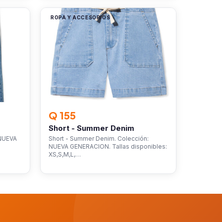
ROPA Y ACCESORIOS
Q 155
Short - Summer Denim
 NUEVA
Short - Summer Denim. Colección:
NUEVA GENERACION. Tallas disponibles:
XS,S,M,L,…