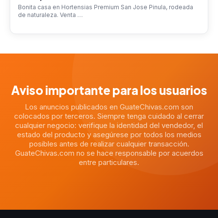
Bonita casa en Hortensias Premium San Jose Pinula, rodeada
de naturaleza. Venta …
Aviso importante para los usuarios
Los anuncios publicados en GuateChivas.com son
colocados por terceros. Siempre tenga cuidado al cerrar
cualquier negocio: verifique la identidad del vendedor, el
estado del producto y asegúrese por todos los medios
posibles antes de realizar cualquier transacción.
GuateChivas.com no se hace responsable por acuerdos
entre particulares.