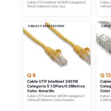
Cable UTP Intellinet 347495 Categoria 5
Cable U
1Pie/0.3 Metros Color Azul
1.6Pie/
CABLES Y ADAPTADORES
CABLE
Q 8
Q 13
Cable UTP Intellinet 345118
Cable
Categoria 5 1.5Pies/0.5Metros
Categ
Color Amarillo
Color
Cable UTP Intellinet 345118 Categoria 5
Cable U
1.5Pies/0.5Metros Color Amarillo
3.28Pie