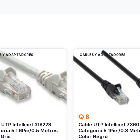
S Y ADAPTADORES
CABLES Y ADAPTADORES
Q 8
 UTP Intellinet 318228
Cable UTP Intellinet 7360
oria 5 1.6Pie/0.5 Metros
Categoria 5 1Pie /0.3 Met
 Gris
Color Negro