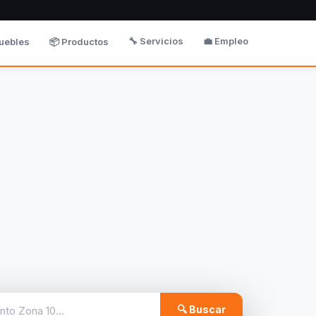
🔧 Servicios
💼 Empleo
uebles
📦 Productos
🔍 Buscar