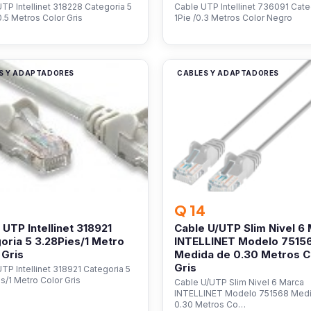
TP Intellinet 318228 Categoria 5
Cable UTP Intellinet 736091 Cate
0.5 Metros Color Gris
1Pie /0.3 Metros Color Negro
S Y ADAPTADORES
CABLES Y ADAPTADORES
Q 14
 UTP Intellinet 318921
Cable U/UTP Slim Nivel 6
oria 5 3.28Pies/1 Metro
INTELLINET Modelo 7515
 Gris
Medida de 0.30 Metros C
Gris
TP Intellinet 318921 Categoria 5
s/1 Metro Color Gris
Cable U/UTP Slim Nivel 6 Marca
INTELLINET Modelo 751568 Med
0.30 Metros Co…