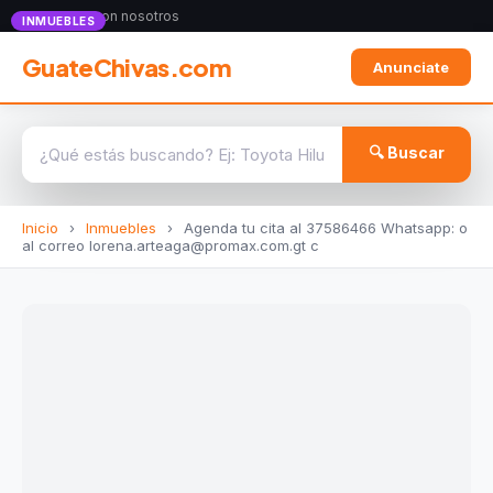
Anunciate con nosotros
INMUEBLES
GuateChivas.com
Anunciate
🔍 Buscar
Inicio
›
Inmuebles
›
Agenda tu cita al 37586466 Whatsapp: o
al correo lorena.arteaga@promax.com.gt c