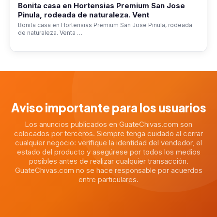
Bonita casa en Hortensias Premium San Jose
Pinula, rodeada de naturaleza. Vent
Bonita casa en Hortensias Premium San Jose Pinula, rodeada
de naturaleza. Venta …
Aviso importante para los usuarios
Los anuncios publicados en GuateChivas.com son
colocados por terceros. Siempre tenga cuidado al cerrar
cualquier negocio: verifique la identidad del vendedor, el
estado del producto y asegúrese por todos los medios
posibles antes de realizar cualquier transacción.
GuateChivas.com no se hace responsable por acuerdos
entre particulares.