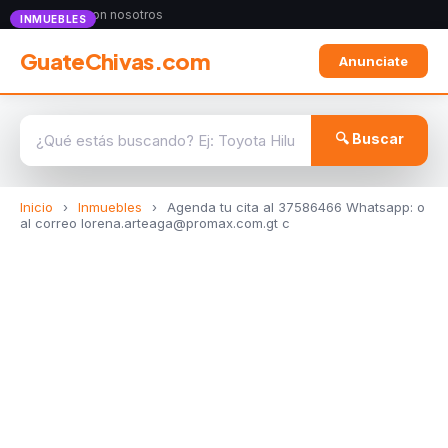
Anunciate con nosotros
INMUEBLES
GuateChivas.com
Anunciate
🔍 Buscar
Inicio
›
Inmuebles
›
Agenda tu cita al 37586466 Whatsapp: o
al correo lorena.arteaga@promax.com.gt c