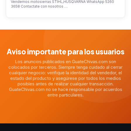
Vendemos motosierras STIHL,HUSQVARNA WhatsApp 5260
3658 Contactate con nosotros …
Aviso importante para los usuarios
Los anuncios publicados en GuateChivas.com son
colocados por terceros. Siempre tenga cuidado al cerrar
cualquier negocio: verifique la identidad del vendedor, el
estado del producto y asegúrese por todos los medios
posibles antes de realizar cualquier transacción.
GuateChivas.com no se hace responsable por acuerdos
entre particulares.