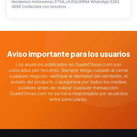
Vendemos motosierras STIHL,HUSQVARNA WhatsApp 5260
3658 Contactate con nosotros …
Aviso importante para los usuarios
Los anuncios publicados en GuateChivas.com son
colocados por terceros. Siempre tenga cuidado al cerrar
cualquier negocio: verifique la identidad del vendedor, el
estado del producto y asegúrese por todos los medios
posibles antes de realizar cualquier transacción.
GuateChivas.com no se hace responsable por acuerdos
entre particulares.