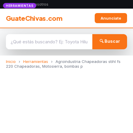
Anunciate con nosotros
HERRAMIENTAS
GuateChivas.com
Anunciate
🔍 Buscar
Inicio
›
Herramientas
›
Agroindustria Chapeadoras stihl fs
220 Chapeadoras, Motosierra, bombas p