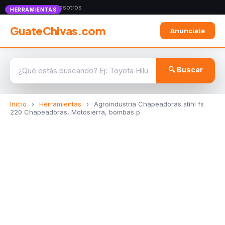
Anunciate con nosotros
HERRAMIENTAS
GuateChivas.com
Anunciate
🔍 Buscar
Inicio
›
Herramientas
›
Agroindustria Chapeadoras stihl fs
220 Chapeadoras, Motosierra, bombas p