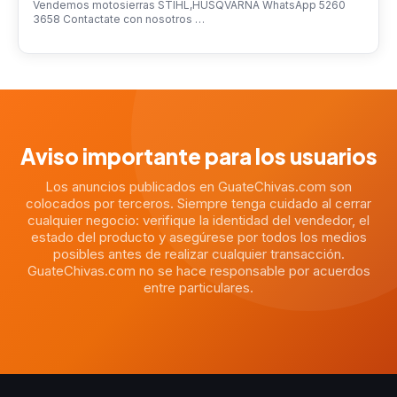
Vendemos motosierras STIHL,HUSQVARNA WhatsApp 5260
3658 Contactate con nosotros …
Aviso importante para los usuarios
Los anuncios publicados en GuateChivas.com son
colocados por terceros. Siempre tenga cuidado al cerrar
cualquier negocio: verifique la identidad del vendedor, el
estado del producto y asegúrese por todos los medios
posibles antes de realizar cualquier transacción.
GuateChivas.com no se hace responsable por acuerdos
entre particulares.