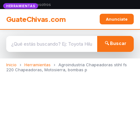
Anunciate con nosotros
HERRAMIENTAS
GuateChivas.com
Anunciate
🔍 Buscar
Inicio
›
Herramientas
›
Agroindustria Chapeadoras stihl fs
220 Chapeadoras, Motosierra, bombas p