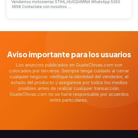
Vendemos motosierras STIHL,HUSQVARNA WhatsApp 5260
3658 Contactate con nosotros …
Aviso importante para los usuarios
Los anuncios publicados en GuateChivas.com son
colocados por terceros. Siempre tenga cuidado al cerrar
cualquier negocio: verifique la identidad del vendedor, el
estado del producto y asegúrese por todos los medios
posibles antes de realizar cualquier transacción.
GuateChivas.com no se hace responsable por acuerdos
entre particulares.