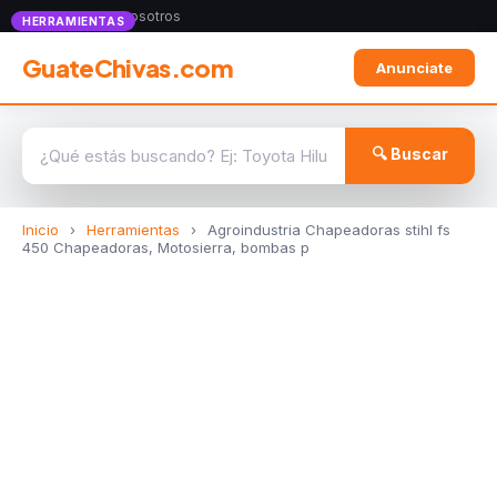
Anunciate con nosotros
HERRAMIENTAS
GuateChivas.com
Anunciate
🔍 Buscar
Inicio
›
Herramientas
›
Agroindustria Chapeadoras stihl fs
450 Chapeadoras, Motosierra, bombas p