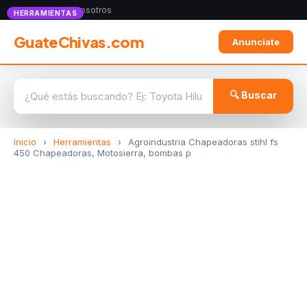
Anunciate con nosotros
HERRAMIENTAS
GuateChivas.com
Anunciate
🔍 Buscar
Inicio
›
Herramientas
›
Agroindustria Chapeadoras stihl fs
450 Chapeadoras, Motosierra, bombas p