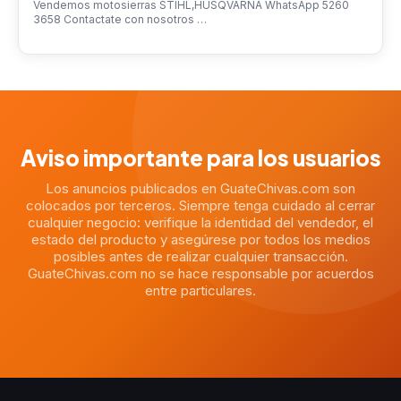
Vendemos motosierras STIHL,HUSQVARNA WhatsApp 5260
3658 Contactate con nosotros …
Aviso importante para los usuarios
Los anuncios publicados en GuateChivas.com son
colocados por terceros. Siempre tenga cuidado al cerrar
cualquier negocio: verifique la identidad del vendedor, el
estado del producto y asegúrese por todos los medios
posibles antes de realizar cualquier transacción.
GuateChivas.com no se hace responsable por acuerdos
entre particulares.