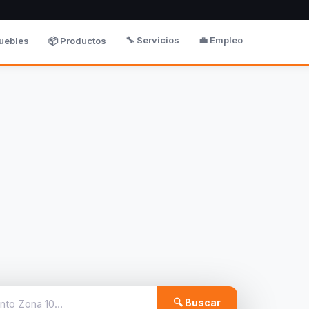
🔧 Servicios
💼 Empleo
uebles
📦 Productos
🔍 Buscar