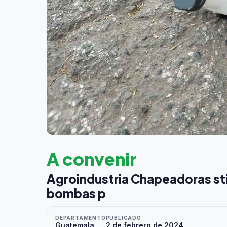
A convenir
Agroindustria Chapeadoras st
bombas p
DEPARTAMENTO
PUBLICADO
Guatemala
2 de febrero de 2024