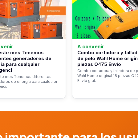
venir
A convenir
 este mes Tenemos
Combo cortadora y tallad
entes generadores de
de pelo Wahl Home origin
ía para cualquier
piezas Q475 Envío
genci
Combo cortadora y talladora de 
Wahl Home original 18 piezas Q4
ste mes Tenemos diferentes
Envío grat…
ores de energía para cualquier
enci…
 importante para los us