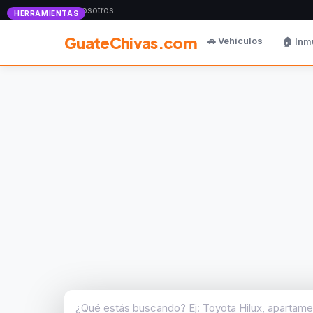
Anunciate con nosotros
HERRAMIENTAS
GuateChivas.com
🚗 Vehículos
🏠 Inm